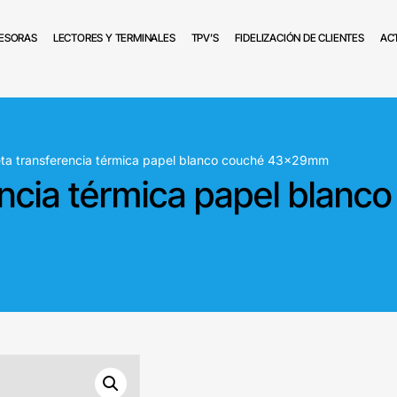
ESORAS
LECTORES Y TERMINALES
TPV’S
FIDELIZACIÓN DE CLIENTES
AC
eta transferencia térmica papel blanco couché 43x29mm
encia térmica papel blanc