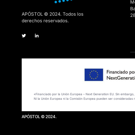
Me
Ba
APÓSTOL © 2024. Todos los
2
derechos reservados.
«Financiado por la Unión Europea – Next Generation EU. Sin embargo, l
Ni la Unión Europea ni la Comisión Europea pueden ser consideradas 
APÓSTOL © 2024.