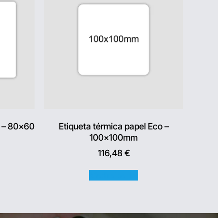
o – 80×60
Etiqueta térmica papel Eco –
100x100mm
116,48
€
Añadir al carrito