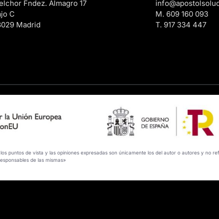
lchor Fndez. Almagro 17
info@apostolsolu
jo C
M. 609 160 093
8029 Madrid
T. 917 334 447
os puntos de vista y las opiniones expresadas son únicamente los del autor o autores y no re
responsables de las mismas»