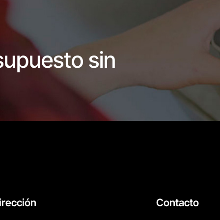
supuesto sin
irección
Contacto