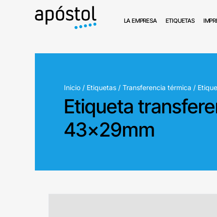
LA EMPRESA
ETIQUETAS
IMPR
Inicio
/
Etiquetas
/
Transferencia térmica
/ Etiqu
Etiqueta transfer
43x29mm