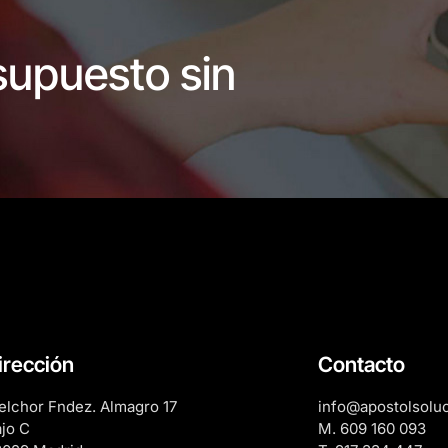
supuesto sin
irección
Contacto
lchor Fndez. Almagro 17
info@apostolsolu
jo C
M. 609 160 093