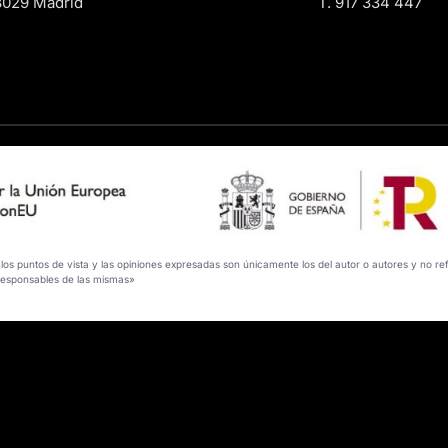
8029 Madrid
T. 917 334 447
os puntos de vista y las opiniones expresadas son únicamente los del autor o autores y no re
responsables de las mismas»