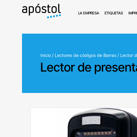
LA EMPRESA
ETIQUETAS
IMPR
Inicio
/
Lectores de códigos de Barras
/
Lector 
Lector de present